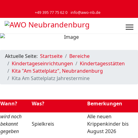
+49 395 77 75 62 0
info@awo-nb.de
Aktuelle Seite:
Startseite
Bereiche
Kindertageseinrichtungen
Kindertagesstätten
Kita "Am Sattelplatz", Neubrandenburg
Kita Am Sattelplatz Jahrestermine
Wann?
Was?
Bemerkungen
wird noch
Alle neuen
bekannt
Spielkreis
Krippenkinder bis
gegeben
August 2026