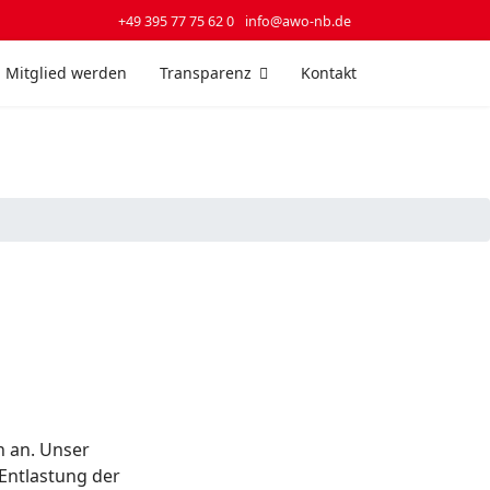
+49 395 77 75 62 0
info@awo-nb.de
Mitglied werden
Transparenz
Kontakt
n an. Unser
Entlastung der